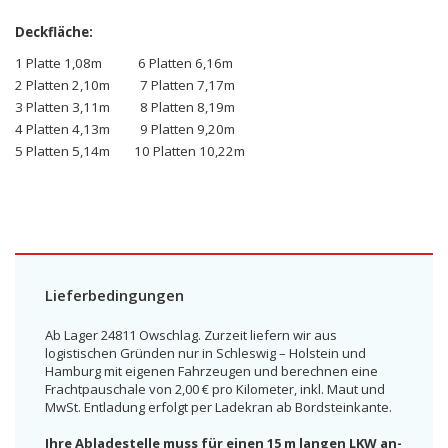
Deckfläche:
1 Platte 1,08m 6 Platten 6,16m
2 Platten 2,10m 7 Platten 7,17m
3 Platten 3,11m 8 Platten 8,19m
4 Platten 4,13m 9 Platten 9,20m
5 Platten 5,14m 10 Platten 10,22m
Lieferbedingungen
Ab Lager 24811 Owschlag. Zurzeit liefern wir aus
logistischen Gründen nur in Schleswig – Holstein und
Hamburg mit eigenen Fahrzeugen und berechnen eine
Frachtpauschale von 2,00 € pro Kilometer, inkl. Maut und
MwSt. Entladung erfolgt per Ladekran ab Bordsteinkante.
Ihre Abladestelle muss für einen 15 m langen LKW an-