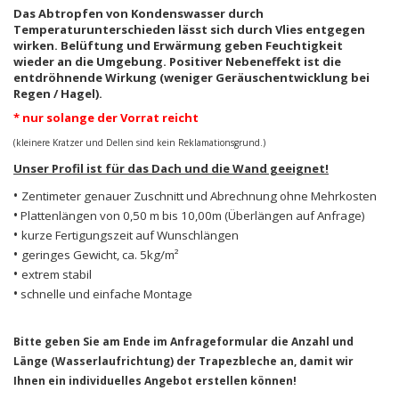
Das Abtropfen von Kondenswasser durch
Temperaturunterschieden lässt sich durch Vlies entgegen
wirken. Belüftung und Erwärmung geben Feuchtigkeit
wieder an die Umgebung. Positiver Nebeneffekt ist die
entdröhnende Wirkung (weniger Geräuschentwicklung bei
Regen / Hagel).
* nur solange der Vorrat reicht
(kleinere Kratzer und Dellen sind kein Reklamationsgrund.)
Unser Profil ist für das Dach und die Wand geeignet!
•
Zentimeter genauer Zuschnitt und Abrechnung ohne Mehrkosten
•
Plattenlängen von 0,50 m bis 10,00m (Überlängen auf Anfrage)
•
kurze Fertigungszeit auf Wunschlängen
•
geringes Gewicht, ca. 5kg/m²
•
extrem stabil
•
schnelle und einfache Montage
Bitte geben Sie am Ende im Anfrageformular die Anzahl und
Länge (Wasserlaufrichtung) der
Trapezbleche an, damit wir
Ihnen ein individuelles Angebot erstellen können!