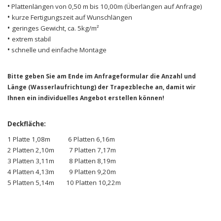
•
Plattenlängen von 0,50 m bis 10,00m (Überlängen auf Anfrage)
•
kurze Fertigungszeit auf Wunschlängen
•
geringes Gewicht, ca. 5kg/m²
•
extrem stabil
•
schnelle und einfache Montage
Bitte geben Sie am Ende im Anfrageformular die Anzahl und
Länge (Wasserlaufrichtung) der
Trapezbleche an, damit wir
Ihnen ein individuelles Angebot erstellen können!
Deckfläche:
1 Platte 1,08m 6 Platten 6,16m
2 Platten 2,10m 7 Platten 7,17m
3 Platten 3,11m 8 Platten 8,19m
4 Platten 4,13m 9 Platten 9,20m
5 Platten 5,14m 10 Platten 10,22m