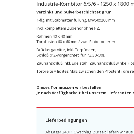
Industrie-Kombitor 6/5/6 - 1250 x 1800
verzinkt und pulverbeschichtet grün
1-flg. mit Stabmattenfüllung, MW50x200 mm
inkl. komplettem Zubehör ohne PZ,
Rahmen 40 x 40 mm
Torpfosten 60 x 60 mm / zum Einbetonieren
Drückergarnitur, inkl. Torpfosten,
Schloß (PZ-vorgerichtet für PZ 30x30),
Zaunanschluß inkl. Edelstahl Zaunanschlußwinkel (los
Torbreite = lichtes Maß zwischen den Pfosten! Tore r
Dieses Tor müssen wir bestellen.
Je nach Verfügbarkeit bei unserem Lieferanten d
Lieferbedingungen
Ab Lager 24811 Owschlag. Zurzeit liefern wir aus