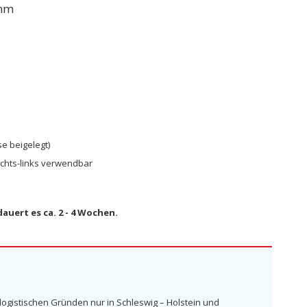
 mm
e beigelegt)
echts-links verwendbar
auert es ca. 2 - 4 Wochen.
 logistischen Gründen nur in Schleswig – Holstein und