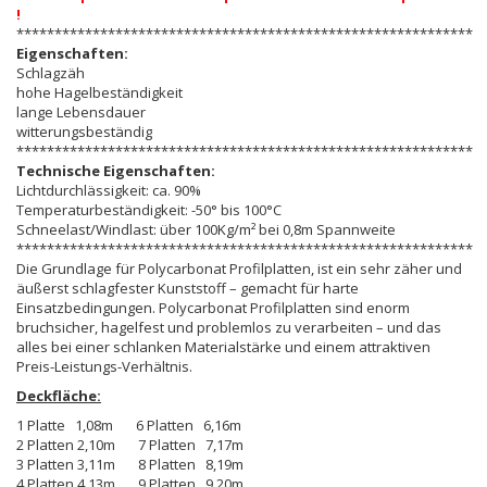
!
************************************************************
Eigenschaften:
Schlagzäh
hohe Hagelbeständigkeit
lange Lebensdauer
witterungsbeständig
************************************************************
Technische Eigenschaften:
Lichtdurchlässigkeit: ca. 90%
Temperaturbeständigkeit: -50° bis 100°C
Schneelast/Windlast: über 100Kg/m² bei 0,8m Spannweite
************************************************************
Die Grundlage für Polycarbonat Profilplatten, ist ein sehr zäher und
äußerst schlagfester Kunststoff – gemacht für harte
Einsatzbedingungen. Polycarbonat Profilplatten sind enorm
bruchsicher, hagelfest und problemlos zu verarbeiten – und das
alles bei einer schlanken Materialstärke und einem attraktiven
Preis-Leistungs-Verhältnis.
Deckfläche:
1 Platte 1,08m 6 Platten 6,16m
2 Platten 2,10m 7 Platten 7,17m
3 Platten 3,11m 8 Platten 8,19m
4 Platten 4,13m 9 Platten 9,20m