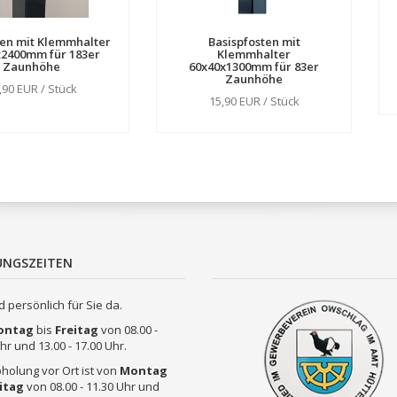
ten mit Klemmhalter
Basispfosten mit
x2400mm für 183er
Klemmhalter
Zaunhöhe
60x40x1300mm für 83er
Zaunhöhe
,90 EUR / Stück
15,90 EUR / Stück
UNGSZEITEN
d persönlich für Sie da.
ontag
bis
Freitag
von 08.00 -
hr und 13.00 - 17.00 Uhr.
holung vor Ort ist von
Montag
itag
von 08.00 - 11.30 Uhr und