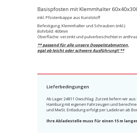
Basispfosten mit Klemmhalter 60x40x3
inkl. Pfostenkappe aus Kunststoff
Befestigung: Klemmhalter und Schrauben (inkl.)
Bohrbild: 400mm
Oberfläche: verzinkt und pulverbeschichtet in anthraz
** passend für alle unsere Doppelstabmatten,
egal ob leicht oder schwere Ausführung!! **
Lieferbedingungen
Ab Lager 24811 Owschlag. Zurzeit liefern wir aus
Hamburg mit eigenen Fahrzeugen und berechnen e
und MwSt. Entladung erfolgt per Ladekran ab Bo
Ihre Abladestelle muss für einen 15 m lange