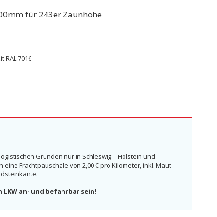
000mm für 243er Zaunhöhe
it RAL 7016
 logistischen Gründen nur in Schleswig – Holstein und
ine Frachtpauschale von 2,00 € pro Kilometer, inkl. Maut
rdsteinkante.
n LKW an- und befahrbar sein!