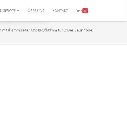
ANGEBOTE
ÜBER UNS
KONTAKT
0
n mit Klemmhalter 60x40x3000mm für 243er Zaunhöhe