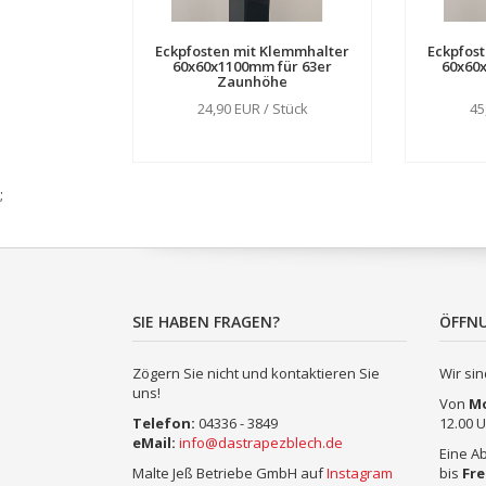
Eckpfosten mit Klemmhalter
Eckpfos
60x60x1100mm für 63er
60x60
Zaunhöhe
24,90 EUR / Stück
45
;
SIE HABEN FRAGEN?
ÖFFN
Zögern Sie nicht und kontaktieren Sie
Wir sin
uns!
Von
M
Telefon:
04336 - 3849
12.00 U
eMail:
info@dastrapezblech.de
Eine Ab
Malte Jeß Betriebe GmbH auf
Instagram
bis
Fre