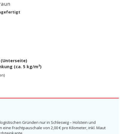
raun
ngefertigt
 (Unterseite)
nkung (ca. 5 kg/m²)
en)
 logistischen Gründen nur in Schleswig – Holstein und
ine Frachtpauschale von 2,00 € pro Kilometer, inkl. Maut
rdsteinkante.