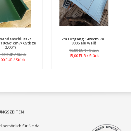
Wandanschluss //
2m Ortgang 14x8cm RAL
10x6x1cm // 6Stk zu
9006 alu weiß
2,00m
16,80 EUR / Stück
,09 EUR / Stück
15,00 EUR / Stück
,00 EUR / Stück
UNGSZEITEN
d persönlich für Sie da.