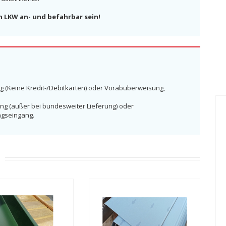
n LKW an- und befahrbar sein!
g (Keine Kredit-/Debitkarten) oder Vorabüberweisung,
ng (außer bei bundesweiter Lieferung) oder
ngseingang.