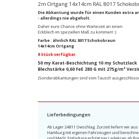
2m Ortgang 14x14cm RAL 8017 Schokob
Die Abkantung wurde für einen Kunden extra a
- allerdings nie abgeholt.
Daher eure Chance ohne Wartezeit an einen
Eckblech im speziellen Maß zu kommen! :)
Farbe : ähnlich RAL 8017 Schokobraun
14x14cm Ortgang
8 Stück verfügbar
50 my Karat-Beschichtung 10 my Schutzlack
Blechstärke 0,60 FeE 280 G mit 275g/m² Verzi
(Sonderabkantungen sind vom Tausch ausgeschloss
Lieferbedingungen
Ab Lager 24811 Owschlag. Zurzeit liefern wir aus
Hamburg mit eigenen Fahrzeugen und berechnen e
und MwSt. Entladung erfolgt per Ladekran ab Bo